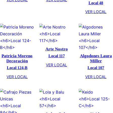
First Option
Flora Center
Local 108
Local 33
Bordad
Pedr
VER LOCAL
VER LOCAL
Loca
VER 
Arte Nostro
Local 117
Patricia Moreno
Algodon
Decoración
Mil
VER LOCAL
Local 124-B
Loca
VER LOCAL
VER 