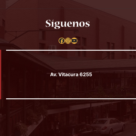
Umababy & Kids
Pilgrim
St
Local 35
Librería Paisaje
Loca
de Chile
VER LOCAL
Local 17
VER 
VER LOCAL
1
2
3
Página siguiente
Facebook
Instagram
YouTube