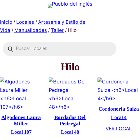
Saltar
al
contenido
Inicio
/
Locales
/
Artesanía y Estilo de
Vida
/
Manualidades
/
Taller
/ Hilo
Búsqueda
de
productos
Hilo
Cordoner
Loc
Algodones Laura
Bordados Del