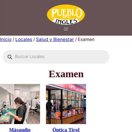
Saltar
al
contenido
Inicio
/
Locales
/
Salud y Bienestar
/ Examen
Búsqueda
de
productos
Examen