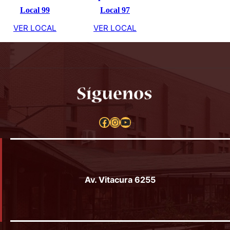
Másaudio
Óptica Tirol
Local 99
Local 97
VER LOCAL
VER LOCAL
Facebook
Instagram
YouTube