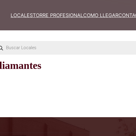
LOCALES
TORRE PROFESIONAL
COM
”
Búsqueda
de
productos
diamantes