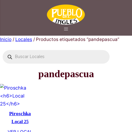
Saltar
al
contenido
Inicio
/
Locales
/ Productos etiquetados “pandepas
Búsqueda
de
productos
pandepascua