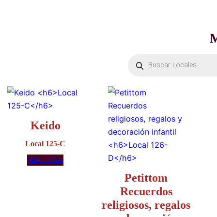
Búsqueda
de
productos
Keido
Local 125-C