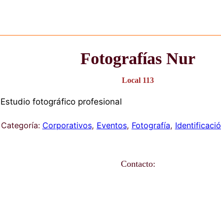
LOCALES
TORRE PROFESIONAL
COM
Fotografí
Local 113
Estudio fotográfico profesional
Categoría:
Corporativos
, 
Eventos
, 
Fotogr
Contacto