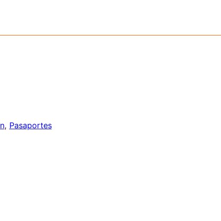
O LLEGAR
CONTACTO
as Nur
afía
, 
Identificación
, 
Pasaportes
: