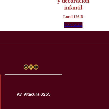
VER LOCAL
Petittom
Recuerdos
religiosos, regal
y decoración
infantil
Local 126-D
VER LOCAL