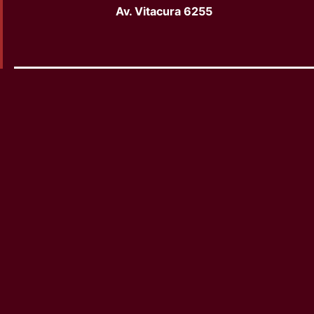
Local 18
VER LOCAL
Facebook
Instagram
YouTube
Av. Vitacura 6255