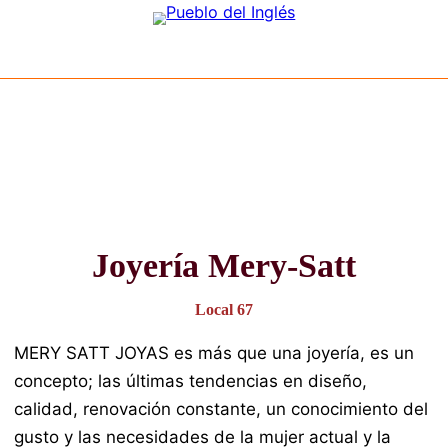
Saltar
al
contenido
Joyería Mery-Satt
Local 67
MERY SATT JOYAS es más que una joyería, e